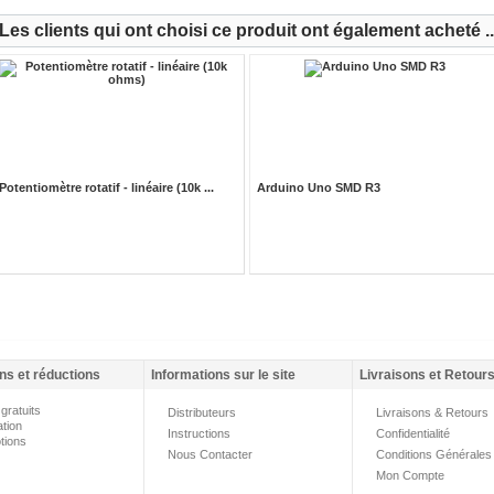
Les clients qui ont choisi ce produit ont également acheté ..
Potentiomètre rotatif - linéaire (10k ...
Arduino Uno SMD R3
ns et réductions
Informations sur le site
Livraisons et Retour
gratuits
Distributeurs
Livraisons & Retours
ation
Instructions
Confidentialité
tions
Nous Contacter
Conditions Générales
Mon Compte