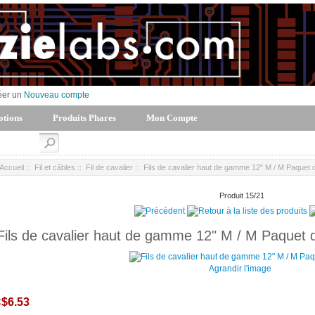
éer un
Nouveau compte
tions
Produits Phares
Mon Compte
Accueil
::
Fil et câbles
::
Fil de cavalier
:: Fils de cavalier haut de gamme 12" M / M Paquet 
Produit 15/21
Fils de cavalier haut de gamme 12" M / M Paquet 
Agrandir l'image
$6.53