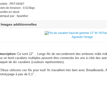
odèle : PRT-09387
oids de livraison : 0.023kgs
 unités en stock
abriqué par : Sparkfun
Images additionnelles
Agrandir l'image
escription:
Ce sont 12" .. Longs fils de raccordement des embouts mâle mâle
ur un bord cavaliers multiples peuvent être connectés les uns à côté des autr
aquet de dix cavaliers (couleurs représentées).
ous utilisons ces fils pour tout! Ils travaillent très bien avec Breadboards, 
rototypage à pas de 0,1" .