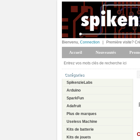
Bienvenu,
Connection
|
Première visite? Cr
Accueil
Nouveautés
Promo
Catégories
SpikenzieLabs
Arduino
SparkFun
Adafruit
Plus de marques
Useless Machine
Kits de batterie
C
Kits de jouets