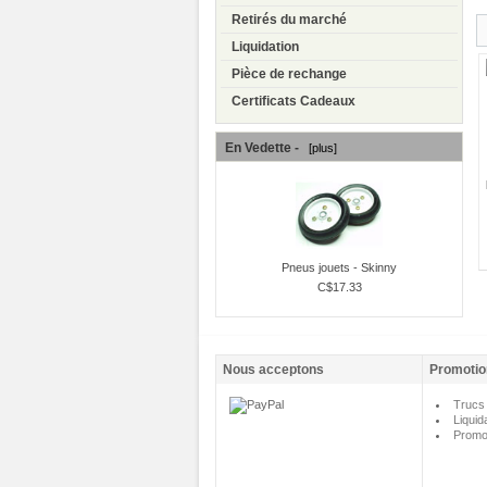
Retirés du marché
Liquidation
Pièce de rechange
Certificats Cadeaux
En Vedette -
[plus]
Pneus jouets - Skinny
C$17.33
Nous acceptons
Promotio
Trucs 
Liquid
Promo