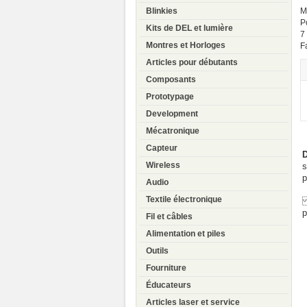
Blinkies
M
P
Kits de DEL et lumière
7
Montres et Horloges
F
Articles pour débutants
Composants
Prototypage
Development
Mécatronique
Capteur
D
Wireless
s
p
Audio
Textile électronique
N
p
Fil et câbles
Alimentation et piles
Outils
Fourniture
Éducateurs
Articles laser et service