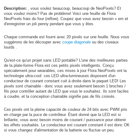
Description:
, vous voulez beaucoup, beaucoup de NeoPixels? Et
vous voulez moins? Pas de problème! Voici une feuille de Flora
NeoPixels frais du four (reflow). Coupez que vous avez besoin « em et
d'enregistrer un joli penny pendant que vous y êtes.
Chaque commande est fourni avec 20 pixels sur une feuille. Nous vous
suggérons de les découper avec
coupe diagonale
ou des ciseaux
lourds .
Qu'est-ce qu'un projet sans LED portable? L'une des meilleures parties
de la plate-forme Flora est ces petits pixels intelligents. Conçu
spécialement pour wearables, ces mises à jour Flora NeoPixels ont la
technologie ultra-cool: ces LED ultra-lumineuses disposent d'un
conducteur de courant constant cuit à droite dans le paquet LED! Les
pixels sont chainable - donc vous avez seulement besoin 1 broches /
fils pour contrôler autant de LED que vous le souhaitez. Ils sont faciles
à coudre, et la conception chainable signifie pas de fils croisés.
Ces pixels ont la pleine capacité de couleur de 24 bits avec PWM pris
en charge par la puce de contrôleur. Étant donné que la LED est si
brillante, vous avez besoin moins de courant / puissance pour obtenir
les effets souhaités. Le conducteur est courant constant il est donc OK
si vous changez d'alimentation de la batterie ou fluctue un peu.