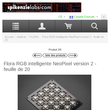
C$
Canada Francais
Accueil
::
Adafruit
::
FLORA
:: Flora RGB intelligente NeoPixel version 2 - feuille de
20
Produit 3/6
Flora RGB intelligente NeoPixel version 2 -
feuille de 20