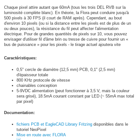
Chaque pixel attire autant que 60mA (tous les trois DEL RVB sur la
luminosité complète blanc). En théorie, la Flora peut conduire jusqu'à
500 pixels à 30 FPS (il court de RAM après). Cependant, au bout
d'environ 10 pixels (ou si la distance entre les pixels est de plus de un
ou deux pouces), la résistance du fil peut affecter l'alimentation
électrique. Pour de grandes quantités de pixels sur 10, vous pouvez
envisager d'utiliser fil d'âme brin ou tresse de cuivre pour fournir un «
bus de puissance » pour les pixels - le tirage actuel ajoutera vite
Caractéristiques:
0,5" cercle de diamètre (12,5 mm) PCB, 0,1" (2,5 mm)
d'épaisseur totale
800 KHz protocole de vitesse
chainables conception
5-9VDC alimentation (peut fonctionner à 3,5 V, mais la couleur
sera grisé), 18.5mA courant constant par LED (~ 55mA max total
par pixel)
Documentation:
fichiers PCB et EagleCAD Library Fritzing
disponibles dans le
tutoriel NeoPixel
Mise en route avec FLORA