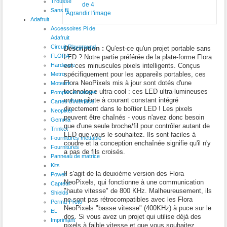
Trousse
Sans fil
Agrandir l'image
Adafruit
Accessoires Pi de
Adafruit
Circuit Playground
Description :
Qu'est-ce qu'un projet portable sans
FLORA
LED ? Notre partie préférée de la plate-forme Flora
Hardware
est ces minuscules pixels intelligents. Conçus
spécifiquement pour les appareils portables, ces
Metro
Flora NeoPixels mis à jour sont dotés d'une
Moteurs
technologie ultra-cool : ces LED ultra-lumineuses
Pompes et vannes
ont un pilote à courant constant intégré
Cartes d'interface
directement dans le boîtier LED ! Les pixels
Neopixel
peuvent être chaînés - vous n'avez donc besoin
Gemma
que d'une seule broche/fil pour contrôler autant de
Trinket
LED que vous le souhaitez. Ils sont faciles à
Fournitures mettable
coudre et la conception enchaînée signifie qu'il n'y
Fournitures
a pas de fils croisés.
Panneau de matrice
Kits
Il s'agit de la deuxième version des Flora
Power
NeoPixels, qui fonctionne à une communication
Capteur
"haute vitesse" de 800 KHz. Malheureusement, ils
Shields
ne sont pas rétrocompatibles avec les Flora
Perma-Proto
NeoPixels "basse vitesse" (400KHz) à puce sur le
EL
dos. Si vous avez un projet qui utilise déjà des
Imprimant
pixels à faible vitesse et que vous souhaitez