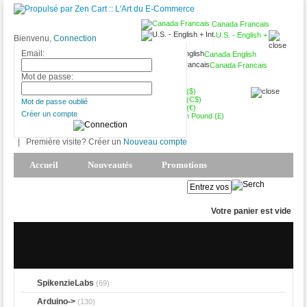
Canada Francais
U.S. - English +
Bienvenu,
Connection
Int.
Email:
Canada English
Canada Francais
CAD (C$)
Mot de passe:
USD ($)
CAD (C$)
Mot de passe oublié
Euro (€)
Créer un compte
British Pound (£)
|
Première visite? Créer un
Nouveau compte
Accueil
Nouveautés
Promotions
Produits Phares
Mon Compte
Votre panier est vide
SpikenzieLabs
(69)
Arduino->
(130)