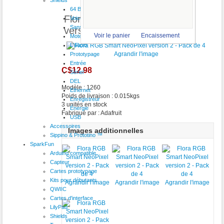
64 Button
Flora RGB Smart NeoPixel
VoiceShield
Sans fil
version 2 - Pack de 4
Voir le panier
Encaissement
Moteur
L'audio
Agrandir l'image
Prototypage
Entrée
C$12.98
Sériel
DEL
Modèle : 1260
Ethernet
Poids de livraison : 0.015kgs
Enregistreur
3 unités en stock
Énergie
Fabriqué par : Adafruit
USB
Accessoires
Images additionnelles
Sippino & Prototino ™
SparkFun
Arduino compatible
Capteur
Cartes prototypage
Kits pour débutants
Agrandir l'image
Agrandir l'image
Agrandir l'image
QWIIC
Cartes d'interface
LilyPad
Shields