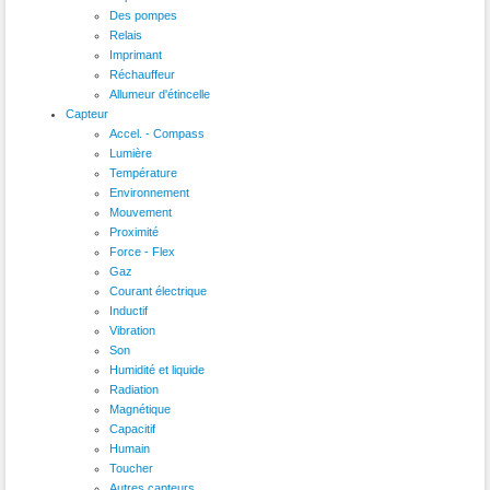
Des pompes
Relais
Imprimant
Réchauffeur
Allumeur d'étincelle
Capteur
Accel. - Compass
Lumière
Température
Environnement
Mouvement
Proximité
Force - Flex
Gaz
Courant électrique
Inductif
Vibration
Son
Humidité et liquide
Radiation
Magnétique
Capacitif
Humain
Toucher
Autres capteurs