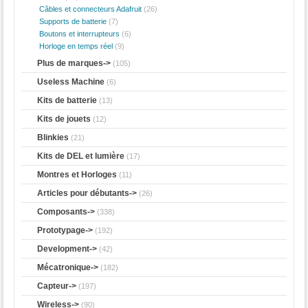
Câbles et connecteurs Adafruit
(26)
Supports de batterie
(7)
Boutons et interrupteurs
(6)
Horloge en temps réel
(9)
Plus de marques->
(105)
Useless Machine
(6)
Kits de batterie
(13)
Kits de jouets
(12)
Blinkies
(21)
Kits de DEL et lumière
(17)
Montres et Horloges
(11)
Articles pour débutants->
(26)
Composants->
(338)
Prototypage->
(192)
Development->
(42)
Mécatronique->
(182)
Capteur->
(197)
Wireless->
(90)