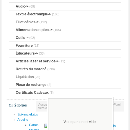
Audio->
(69)
Textile électronique->
(106)
Fil et câbles->
(192)
Alimentation et piles->
(105)
Outils->
(92)
Fourniture
(13)
Éducateurs->
(33)
Articles laser et service->
(13)
Retirés du marché
(298)
Liquidation
(25)
Pièce de rechange
(2)
Certificats Cadeaux
(5)
Accueil
::
Adafruit
::
FLORA
:: Flora RGB Smart NeoPixel
Catégories
version 2 - Pack de 4
SpikenzieLabs
Produit 4/6
Arduino
Votre panier est vide.
Cartes
Shields