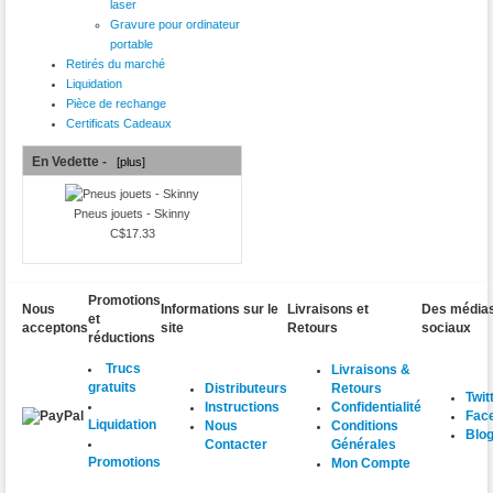
laser
Gravure pour ordinateur
portable
Retirés du marché
Liquidation
Pièce de rechange
Certificats Cadeaux
En Vedette -
[plus]
Pneus jouets - Skinny
C$17.33
Promotions
Nous
Informations sur le
Livraisons et
Des média
et
acceptons
site
Retours
sociaux
réductions
Trucs
Livraisons &
gratuits
Distributeurs
Retours
Twit
Instructions
Confidentialité
Fac
Liquidation
Nous
Conditions
Blo
Contacter
Générales
Promotions
Mon Compte