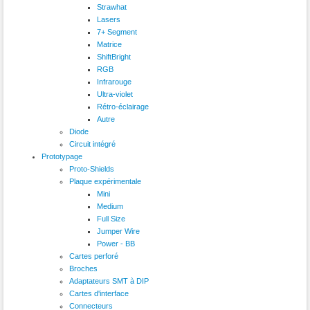
Strawhat
Lasers
7+ Segment
Matrice
ShiftBright
RGB
Infrarouge
Ultra-violet
Rétro-éclairage
Autre
Diode
Circuit intégré
Prototypage
Proto-Shields
Plaque expérimentale
Mini
Medium
Full Size
Jumper Wire
Power - BB
Cartes perforé
Broches
Adaptateurs SMT à DIP
Cartes d'interface
Connecteurs