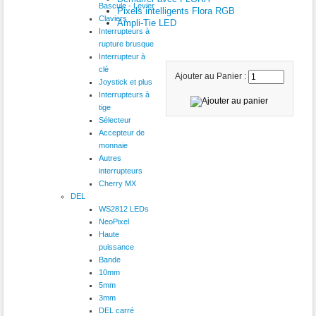
Bascule - Levier
Pixels intelligents Flora RGB
Claviers
Ampli-Tie LED
Interrupteurs à
rupture brusque
Interrupteur à
clé
Ajouter au Panier :
Joystick et plus
Interrupteurs à
tige
Sélecteur
Accepteur de
monnaie
Autres
interrupteurs
Cherry MX
DEL
WS2812 LEDs
NeoPixel
Haute
puissance
Bande
10mm
5mm
3mm
DEL carré