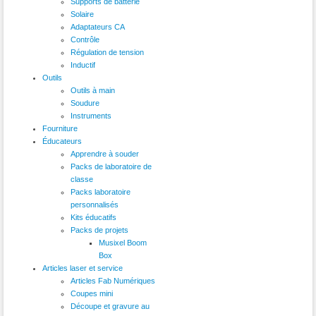
Supports de batterie
Solaire
Adaptateurs CA
Contrôle
Régulation de tension
Inductif
Outils
Outils à main
Soudure
Instruments
Fourniture
Éducateurs
Apprendre à souder
Packs de laboratoire de
classe
Packs laboratoire
personnalisés
Kits éducatifs
Packs de projets
Musixel Boom
Box
Articles laser et service
Articles Fab Numériques
Coupes mini
Découpe et gravure au