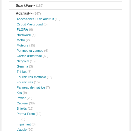
SparkFun->
(182)
Adafruit
->
(347)
Accessoires Pi de Adafruit
(13)
Circuit Playground
(5)
FLORA
(6)
Hardware
(4)
Metro
(2)
Moteurs
(15)
Pompes et vannes
(6)
Cartes d'interface
(60)
Neopixel
(15)
Gemma
(3)
Trinket
(5)
Fournitures mettable
(18)
Fournitures
(15)
Panneau de matrice
(7)
Kits
(9)
Power
(26)
Capteur
(38)
Shields
(12)
Perma-Proto
(12)
EL
(5)
Imprimant
(3)
L'audio
(20)