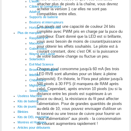
L'audio
attacher plus de pixels à la chaîne, vous devrez
Câbles et connecteurs
acheter la version 1 car elles ne sont pas
Adafruit
compatibles entre elles.
Supports de batterie
Boutons et interrupteurs
Ces pixels ont une capacité de couleur 24 bits
Horloge en temps réel
complète avec PWM pris en charge par la puce du
Plus de marques
contrôleur. Étant donné que la LED est si brillante,
Raspberry Pi
vous avez besoin de moins de courant/puissance
Macetech
pour obtenir les effets souhaités. Le pilote est à
Gabotronics
courant constant, donc c'est OK si la puissance
Wayne and Layne
de votre batterie change ou fluctue un peu.
Solarbotics
Evil Mad Science
Chaque pixel consomme jusqu'à 60 mA (les trois
Brown Dog Gadgets
LED RVB sont allumées pour un blanc à pleine
littleBits
luminosité). En théorie, le Flora peut piloter jusqu'à
Chibitronics
500 pixels à 30 FPS (il manquera de RAM après
MightyOhm
cela). Cependant, après environ 10 pixels (ou si la
Seeed Studio
distance entre les pixels est supérieure à un
Useless Machine
pouce ou deux), la résistance du fil peut affecter
Kits de batterie
l'alimentation. Pour de grandes quantités de pixels
Kits de jouets
au-delà de 10, vous pouvez envisager d'utiliser un
Blinkies
fil toronné ou une tresse de cuivre pour fournir un
Kits de DEL et lumière
"bus d'alimentation" aux pixels - la consommation
Montres et Horloges
de courant augmentera rapidement !
Articles pour débutants