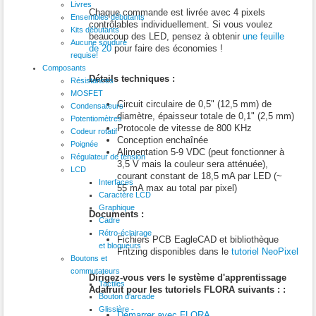
Livres
Chaque commande est livrée avec 4 pixels
Ensembles débutants
contrôlables individuellement. Si vous voulez
Kits débutants
beaucoup des LED, pensez à obtenir
une feuille
Aucune soudure
de 20
pour faire des économies !
requise!
Composants
Détails techniques :
Résistances
MOSFET
Circuit circulaire de 0,5" (12,5 mm) de
Condensateurs
diamètre, épaisseur totale de 0,1" (2,5 mm)
Potentiomètres
Protocole de vitesse de 800 KHz
Codeur rotatif
Conception enchaînée
Poignée
Alimentation 5-9 VDC (peut fonctionner à
Régulateur de tension
3,5 V mais la couleur sera atténuée),
LCD
courant constant de 18,5 mA par LED (~
Interfaces
55 mA max au total par pixel)
Caractère LCD
Graphique
Documents :
Cadre
Rétro-éclairage
Fichiers PCB EagleCAD et bibliothèque
et bloqueurs
Fritzing disponibles dans le
tutoriel NeoPixel
Boutons et
commutateurs
Dirigez-vous vers le système d'apprentissage
Tactiles
Adafruit pour les tutoriels FLORA suivants : :
Bouton d'arcade
Glissière -
Démarrer avec FLORA