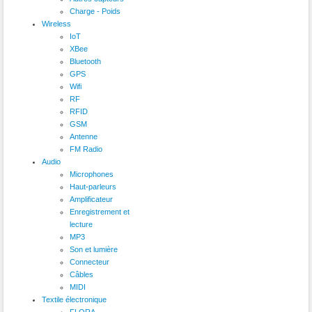
Charge - Poids
Wireless
IoT
XBee
Bluetooth
GPS
Wifi
RF
RFID
GSM
Antenne
FM Radio
Audio
Microphones
Haut-parleurs
Amplificateur
Enregistrement et
lecture
MP3
Son et lumière
Connecteur
Câbles
MIDI
Textile électronique
FLORA