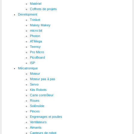
Matériel
Coffrets de projets
Development
Trinket
Makey Makey
micro:bit
Photon
ATMega
Teensy
Pro Micro
PicoBoard
ISP
Mécatronique
Moteur
Moteur pas à pas
Servo
Kits Robots
Carte contrôleur
Roues
Solénoïde
Pinces
Engrenages et poulies
Ventilateurs
Aimants
Capteurs de robot