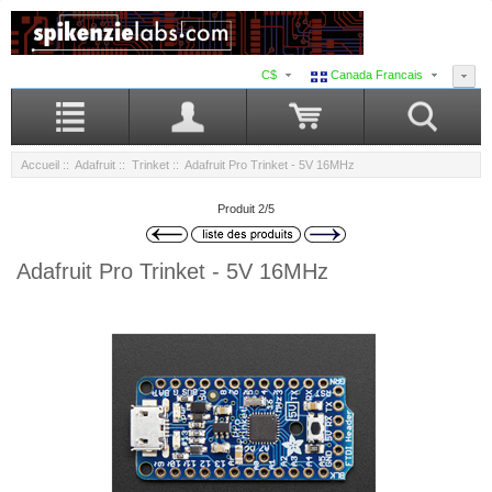
C$
Canada Francais
Accueil
::
Adafruit
::
Trinket
:: Adafruit Pro Trinket - 5V 16MHz
Produit 2/5
Adafruit Pro Trinket - 5V 16MHz