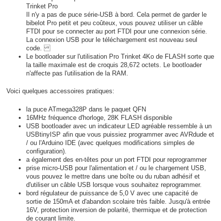
Trinket Pro
Il n'y a pas de puce série-USB à bord. Cela permet de garder le
bibelot Pro petit et peu coûteux, vous pouvez utiliser un câble
FTDI pour se connecter au port FTDI pour une connexion série.
La connexion USB pour le téléchargement est nouveau seul
code.
Le bootloader sur l'utilisation Pro Trinket 4Ko de FLASH sorte que
la taille maximale est de croquis 28,672 octets. Le bootloader
n'affecte pas l'utilisation de la RAM.
Voici quelques accessoires pratiques:
la puce ATmega328P dans le paquet QFN
16MHz fréquence d'horloge, 28K FLASH disponible
USB bootloader avec un indicateur LED agréable ressemble à un
USBtinyISP afin que vous puissiez programmer avec AVRdude et
/ ou l'Arduino IDE (avec quelques modifications simples de
configuration).
a également des en-têtes pour un port FTDI pour reprogrammer
prise micro-USB pour l'alimentation et / ou le chargement USB,
vous pouvez le mettre dans une boîte ou du ruban adhésif et
d'utiliser un câble USB lorsque vous souhaitez reprogrammer.
bord régulateur de puissance de 5,0 V avec une capacité de
sortie de 150mA et d'abandon scolaire très faible. Jusqu'à entrée
16V, protection inversion de polarité, thermique et de protection
de courant limite.