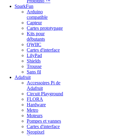
Prototino ™
SparkFun
Arduino
compatible
Capteur
Cartes prototypage
Kits pour
débutants
QWIIC
Cartes d'interface
LilyPad
Shields
Trousse
Sans fil
Adafruit
Accessoires Pi de
Adafruit
Circuit Playground
FLORA
Hardware
Metro
Moteurs
Pompes et vannes
Cartes d'interface
Neopixel