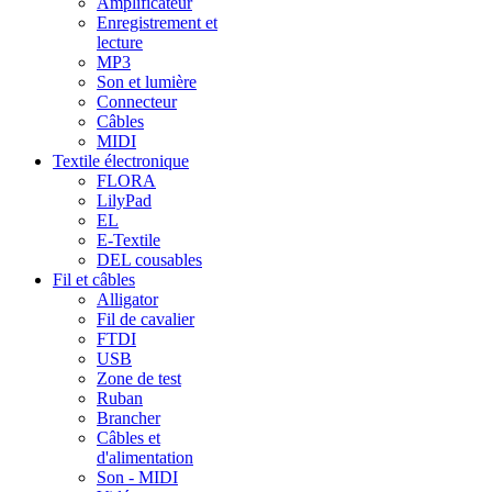
Amplificateur
Enregistrement et
lecture
MP3
Son et lumière
Connecteur
Câbles
MIDI
Textile électronique
FLORA
LilyPad
EL
E-Textile
DEL cousables
Fil et câbles
Alligator
Fil de cavalier
FTDI
USB
Zone de test
Ruban
Brancher
Câbles et
d'alimentation
Son - MIDI