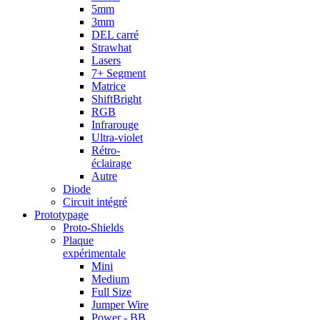
5mm
3mm
DEL carré
Strawhat
Lasers
7+ Segment
Matrice
ShiftBright
RGB
Infrarouge
Ultra-violet
Rétro-
éclairage
Autre
Diode
Circuit intégré
Prototypage
Proto-Shields
Plaque
expérimentale
Mini
Medium
Full Size
Jumper Wire
Power - BB