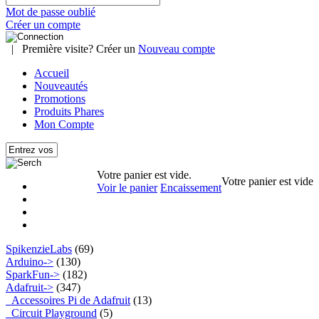
Mot de passe oublié
Créer un compte
|
Première visite? Créer un
Nouveau compte
Accueil
Nouveautés
Promotions
Produits Phares
Mon Compte
Votre panier est vide.
Votre panier est vide
Voir le panier
Encaissement
SpikenzieLabs
(69)
Arduino->
(130)
SparkFun->
(182)
Adafruit
->
(347)
Accessoires Pi de Adafruit
(13)
Circuit Playground
(5)