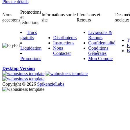
Plus de détails
Promotions
Nous
Informations sur le
Livraisons et
Des mé
et
acceptons
site
Retours
sociaux
réductions
Trucs
Livraisons &
gratuits
Distributeurs
Retours
T
Instructions
Confidentialité
F
Liquidation
Nous
Conditions
B
Contacter
Générales
Promotions
Mon Compte
Desktop Version
Copyright © 2026
SpikenzieLabs