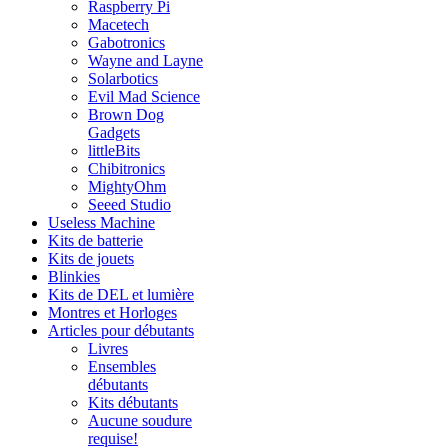
Raspberry Pi
Macetech
Gabotronics
Wayne and Layne
Solarbotics
Evil Mad Science
Brown Dog
Gadgets
littleBits
Chibitronics
MightyOhm
Seeed Studio
Useless Machine
Kits de batterie
Kits de jouets
Blinkies
Kits de DEL et lumière
Montres et Horloges
Articles pour débutants
Livres
Ensembles
débutants
Kits débutants
Aucune soudure
requise!