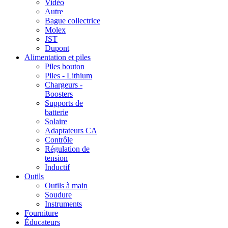
Vidéo
Autre
Bague collectrice
Molex
JST
Dupont
Alimentation et piles
Piles bouton
Piles - Lithium
Chargeurs -
Boosters
Supports de
batterie
Solaire
Adaptateurs CA
Contrôle
Régulation de
tension
Inductif
Outils
Outils à main
Soudure
Instruments
Fourniture
Éducateurs