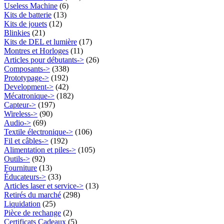
Useless Machine
(6)
Kits de batterie
(13)
Kits de jouets
(12)
Blinkies
(21)
Kits de DEL et lumière
(17)
Montres et Horloges
(11)
Articles pour débutants->
(26)
Composants->
(338)
Prototypage->
(192)
Development->
(42)
Mécatronique->
(182)
Capteur->
(197)
Wireless->
(90)
Audio->
(69)
Textile électronique->
(106)
Fil et câbles->
(192)
Alimentation et piles->
(105)
Outils->
(92)
Fourniture
(13)
Éducateurs->
(33)
Articles laser et service->
(13)
Retirés du marché
(298)
Liquidation
(25)
Pièce de rechange
(2)
Certificats Cadeaux
(5)