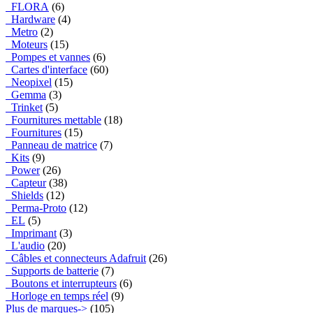
FLORA
(6)
Hardware
(4)
Metro
(2)
Moteurs
(15)
Pompes et vannes
(6)
Cartes d'interface
(60)
Neopixel
(15)
Gemma
(3)
Trinket
(5)
Fournitures mettable
(18)
Fournitures
(15)
Panneau de matrice
(7)
Kits
(9)
Power
(26)
Capteur
(38)
Shields
(12)
Perma-Proto
(12)
EL
(5)
Imprimant
(3)
L'audio
(20)
Câbles et connecteurs Adafruit
(26)
Supports de batterie
(7)
Boutons et interrupteurs
(6)
Horloge en temps réel
(9)
Plus de marques->
(105)