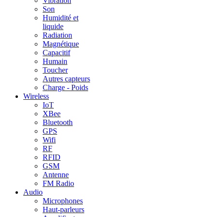
Vibration
Son
Humidité et
liquide
Radiation
Magnétique
Capacitif
Humain
Toucher
Autres capteurs
Charge - Poids
Wireless
IoT
XBee
Bluetooth
GPS
Wifi
RF
RFID
GSM
Antenne
FM Radio
Audio
Microphones
Haut-parleurs