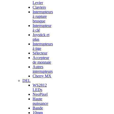
Levier
Claviers
Interrupteurs
à rupture
brusque
Interrupteur
à clé
Joystick et
plus
Interrupteurs
à tige
Sélecteur
Accepteur
de monnaie
Autres
interrupteurs
Cherry MX
DEL
WS2812
LEDs
NeoPixel
Haute
puissance
Bande
10mm