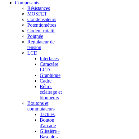
Composants
Résistances
MOSFET
Condensateurs
Potentiomètres
Codeur rotatif
Poignée
Régulateur de
tension
LCD
Interfaces
Caractère
LCD
Graphique
Cadre
Rétro-
éclairage et
bloqueurs
Boutons et
commutateurs
Tactiles
Bouton
d'arcade
Glissière -
Bascule -