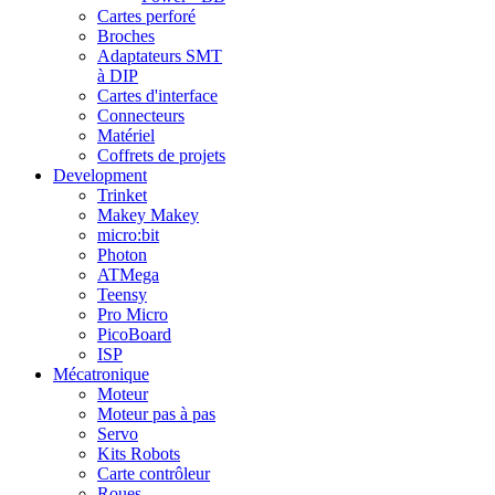
Cartes perforé
Broches
Adaptateurs SMT
à DIP
Cartes d'interface
Connecteurs
Matériel
Coffrets de projets
Development
Trinket
Makey Makey
micro:bit
Photon
ATMega
Teensy
Pro Micro
PicoBoard
ISP
Mécatronique
Moteur
Moteur pas à pas
Servo
Kits Robots
Carte contrôleur
Roues