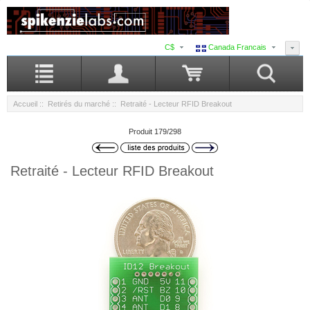
C$
Canada Francais
Accueil
::
Retirés du marché
:: Retraité - Lecteur RFID Breakout
Produit 179/298
Retraité - Lecteur RFID Breakout