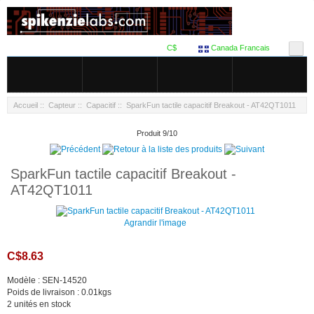
C$
Canada Francais
Accueil
::
Capteur
::
Capacitif
:: SparkFun tactile capacitif Breakout - AT42QT1011
Produit 9/10
SparkFun tactile capacitif Breakout -
AT42QT1011
Agrandir l'image
C$8.63
Modèle : SEN-14520
Poids de livraison : 0.01kgs
2 unités en stock