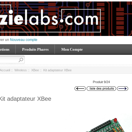
éer un
Nouveau compte
tions
Produits Phares
Mon Compte
Accueil
::
Wireless
::
XBee
:: Kit adaptateur XBee
Produit 9/24
Kit adaptateur XBee