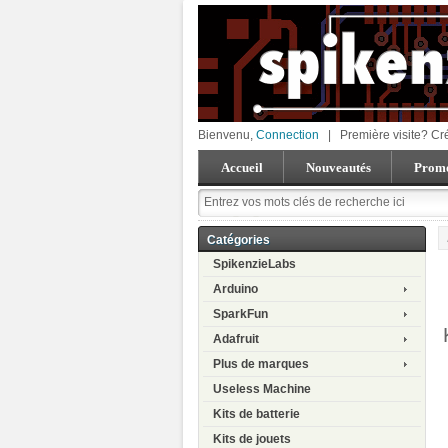
Bienvenu,
Connection
|
Première visite? Cr
Accueil
Nouveautés
Promo
Catégories
SpikenzieLabs
Arduino
SparkFun
Adafruit
Plus de marques
Useless Machine
Kits de batterie
Kits de jouets