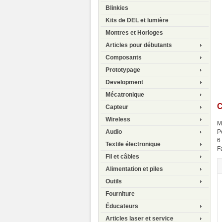
Blinkies
Kits de DEL et lumière
Montres et Horloges
Articles pour débutants
Composants
Prototypage
Development
Mécatronique
C
Capteur
Wireless
M
P
Audio
6
Textile électronique
F
Fil et câbles
Alimentation et piles
Outils
Fourniture
Éducateurs
Articles laser et service