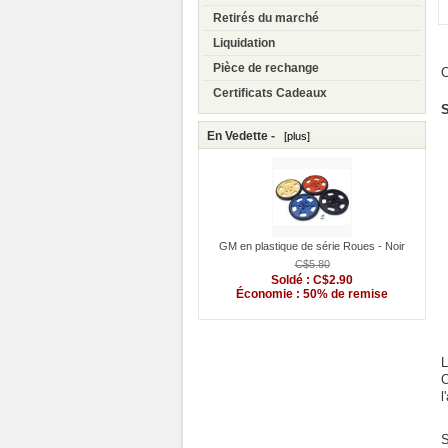
Retirés du marché
Liquidation
Pièce de rechange
C
Certificats Cadeaux
S
En Vedette -
[plus]
GM en plastique de série Roues - Noir
C$5.80
Soldé : C$2.90
Économie : 50% de remise
L
O
l
S