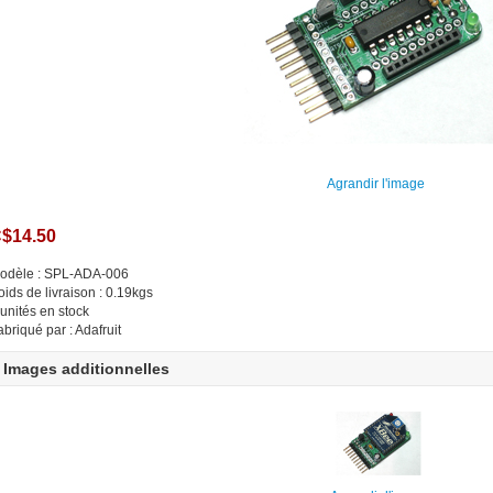
Agrandir l'image
$14.50
odèle : SPL-ADA-006
oids de livraison : 0.19kgs
 unités en stock
abriqué par : Adafruit
Images additionnelles