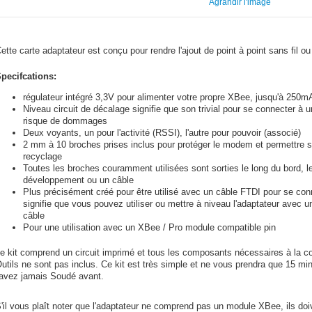
Agrandir l'image
ette carte adaptateur est conçu pour rendre l'ajout de point à point sans fil ou
pecifcations:
régulateur intégré 3,3V pour alimenter votre propre XBee, jusqu'à 250m
Niveau circuit de décalage signifie que son trivial pour se connecter à
risque de dommages
Deux voyants, un pour l'activité (RSSI), l'autre pour pouvoir (associé)
2 mm à 10 broches prises inclus pour protéger le modem et permettre s
recyclage
Toutes les broches couramment utilisées sont sorties le long du bord, le
développement ou un câble
Plus précisément créé pour être utilisé avec un câble FTDI pour se con
signifie que vous pouvez utiliser ou mettre à niveau l'adaptateur avec 
câble
Pour une utilisation avec un XBee / Pro module compatible pin
e kit comprend un circuit imprimé et tous les composants nécessaires à la co
utils ne sont pas inclus. Ce kit est très simple et ne vous prendra que 15 m
'avez jamais Soudé avant.
'il vous plaît noter que l'adaptateur ne comprend pas un module XBee, ils d