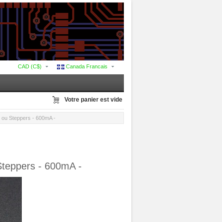
CAD (C$)
Canada Francais
Votre panier est vide
 ou Steppers - 600mA -
Steppers - 600mA -