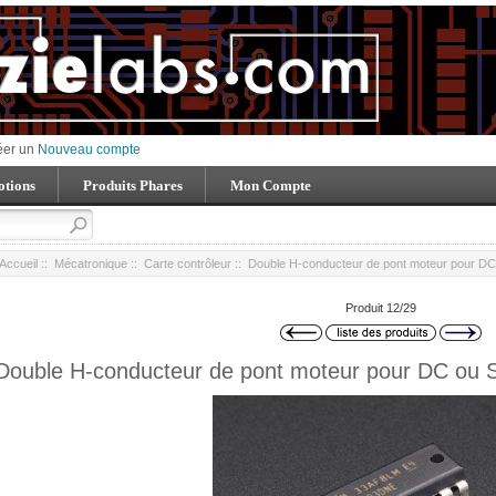
éer un
Nouveau compte
tions
Produits Phares
Mon Compte
Accueil
::
Mécatronique
::
Carte contrôleur
:: Double H-conducteur de pont moteur pour DC
Produit 12/29
Double H-conducteur de pont moteur pour DC ou 