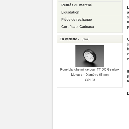
Retirés du marché
D
a
Liquidation
s
Pièce de rechange
u
p
Certificats Cadeaux
C
En Vedette -
[plus]
s
b
c
e
Roue blanche mince pour TT DC Gearbox
I
Moteurs - Diamètre 65 mm
p
C$4.28
m
D