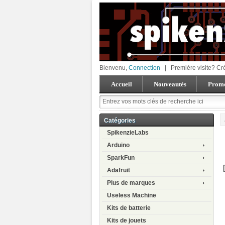
Bienvenu,
Connection
|
Première visite? Cr
Accueil
Nouveautés
Promo
Catégories
SpikenzieLabs
Arduino
SparkFun
Adafruit
Plus de marques
Useless Machine
Kits de batterie
Kits de jouets