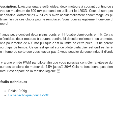
escription:
Exécuter quatre solénoïdes, deux moteurs à courant continu ou pa
vec un maximum de 600 mA par canal en utilisant le L293D. Ceux-ci sont pe
ur certains Motorshields ». Si vous avez accidentellement endommagé les pi
tiliser l'un de ces chiots pour le remplacer. Vous pouvez également quelque 
ropre!
haque puce contient deux pleins ponts en H (quatre demi-ponts en H). Cela s
olénoïdes, deux moteurs à courant continu bi-directionnellement, ou un moteu
ons pour moins de 600 mA puisque c'est la limite de cette puce. Ils ne gèrent
ourt laps de temps. Ce qui est génial sur ce pilote particulier est qu'il est liv
n interne de sorte que vous n'avez pas à vous soucier du coup inductif d'end
l y a une entrée PWM par pilote afin que vous puissiez contrôler la vitesse d
our des tensions de moteur de 4,5V jusqu'à 36V! Cela ne fonctionne pas bien
oteur est séparé de la tension logique.
étails techniques
Poids: 0.99g
Fiche technique pour L293D