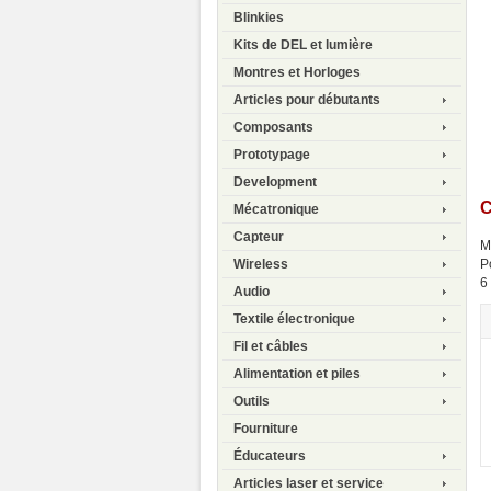
Blinkies
Kits de DEL et lumière
Montres et Horloges
Articles pour débutants
Composants
Prototypage
Development
C
Mécatronique
Capteur
M
P
Wireless
6
Audio
Textile électronique
Fil et câbles
Alimentation et piles
Outils
Fourniture
Éducateurs
Articles laser et service